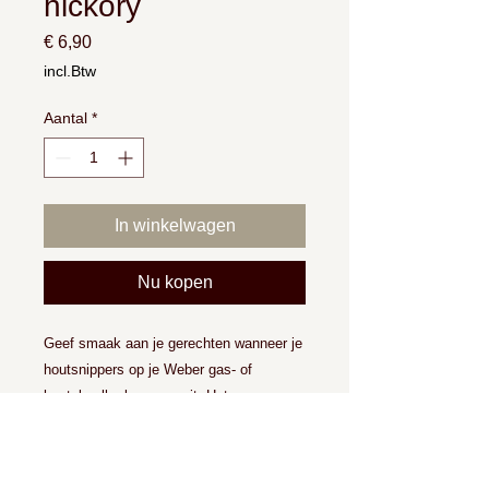
hickory
Prijs
€ 6,90
incl.Btw
Aantal
*
In winkelwagen
Nu kopen
Geef smaak aan je gerechten wanneer je
houtsnippers op je Weber gas- of
houtskoolbarbecue gooit. Het aroma van
rookhout samen met je
barbecuegerechten is echt even iets
anders. Je laat de rooksnippers in water